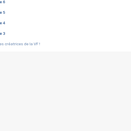
e 6
e 5
e 4
e 3
s créatrices de la VF !
e 2
e 1
e Mektoub My Love arrive enfin ! Rencontre avec Shaïn Boumedine et Sal
i : après Toni en famille
elle réalise le bouleversant Dites lui que je l'aime
ais ! Rencontre autour de Vie privée de Rebecca Zlotowski
 de Marguerite, Grave... Rencontre avec Ella Rumpf
 Les Rêveurs, un film intime sur la santé mentale